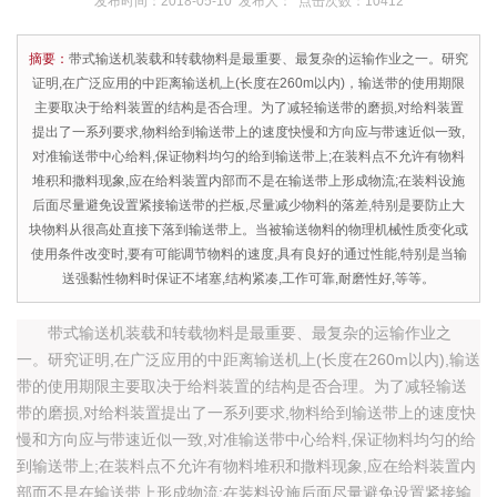
发布时间：2018-05-10 发布人： 点击次数：10412
摘要：
带式输送机装载和转载物料是最重要、最复杂的运输作业之一。研究
证明,在广泛应用的中距离输送机上(长度在260m以内)，输送带的使用期限
主要取决于给料装置的结构是否合理。为了减轻输送带的磨损,对给料装置
提出了一系列要求,物料给到输送带上的速度快慢和方向应与带速近似一致,
对准输送带中心给料,保证物料均匀的给到输送带上;在装料点不允许有物料
堆积和撒料现象,应在给料装置内部而不是在输送带上形成物流;在装料设施
后面尽量避免设置紧接输送带的拦板,尽量减少物料的落差,特别是要防止大
块物料从很高处直接下落到输送带上。当被输送物料的物理机械性质变化或
使用条件改变时,要有可能调节物料的速度,具有良好的通过性能,特别是当输
送强黏性物料时保证不堵塞,结构紧凑,工作可靠,耐磨性好,等等。
带式输送机装载和转载物料是最重要、最复杂的运输作业之
一。研究证明,在广泛应用的中距离输送机上(长度在260m以内),输送
带的使用期限主要取决于给料装置的结构是否合理。为了减轻输送
带的磨损,对给料装置提出了一系列要求,物料给到输送带上的速度快
慢和方向应与带速近似一致,对准输送带中心给料,保证物料均匀的给
到输送带上;在装料点不允许有物料堆积和撒料现象,应在给料装置内
部而不是在输送带上形成物流;在装料设施后面尽量避免设置紧接输