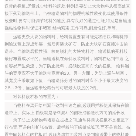
送带的拦板,尽量减少物料的落差,特别是要防止大块物料从很高处直
接下落到输送带上。当被输送物料的物理机械性质变化或使用条件
改变时,要有可能调节物料的速度,具有良好的通过性能,特别是当输送
强黏性物料时保证不堵塞,结构紧凑,工作可靠,耐磨性好,等等。
运输夹杂大块的物料时，给料装置要有可能先将细块和粉料卸
到输送带上形成垫层，然后再装块矿石，防止大块矿石直接冲击输
送带。当输送磨损性强、棱角锐利的大块物料时，输送机的受料段
最好布置成水平的。当输送机在倾斜段装料时，物料在达到带速 之
前容易产生紊流，为了防止撒料，必须设置高而长的拦板。 给料漏
斗的宽度应不大于输送带宽度的23。另一方面，为防止漏斗堵塞，
其宽度应采取如下值：当输送筛分过的物料时应不小于最大块度的
2.5～3倍，当运输未经筛分时可取最大块度的2倍。
对装料段栏板的布置为：
当物料在离开给料漏斗达到带速之前,必须用拦板使其保持在输
送带上。实际上,挡板就是给料漏斗的侧板沿输送机方向的延长段.
为了防止块状物料堵塞在拦板之间,通常将两块拦板不是相互平
行布置,而是向前扩张布置。后拦板的下缘做成弧形,而不是直线。布
置中间装料点的拦板时,必须考虑前面装料点给到输送带上的物料能