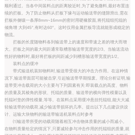
顺利通过。当各中间装料点的距离较近时,为了避免撒料,最好布置连
续的拦板。为了防止物料从拦板下缘与运动输送带的缝隙滑出,需在
拦板外侧镶一条厚8mm~16mm的密封用硬橡胶面,将托辊组托辊的
倾角增 大到45°,有时达60°。这时仅用金属拦板导流就能形成稳定的
物流。
拦板的长度随物料各到输送带上的速度和带速之差的增大而增
大。拦板之间的最大间距通常取槽形输送带宽度的2/3。当输送流动
性好的物料时,最好将拦板的间距减少到槽形输送带宽度的1/2。
装料点的缓冲
带式输送机装卸物料时,输送带受很大的冲击力作用。在这种情
况下,输送带面层可能被击穿,引起输送带早期报废。理论分析证明,输
送带受冲击载荷的大小主要与下列因素有关:即装载点的高度、物料
的质量及其棱角的形状、托辊的质量、输送带的横向弹性模量以及
托辊衬垫的弹性模量,等等。在装料点采用缓冲悬挂托辊组,能大大减
轻输送带的动载荷,减少输送带损坏的几率。提出以下几点建议供设
计、运输大块物料的输送带输送机装料点时参考
⑴输送带所受的动载荷随着相互冲击物体质量的减小而减小。
在物料质量给定的情况下,只要减轻参与冲击作用的托辊组的质量,就