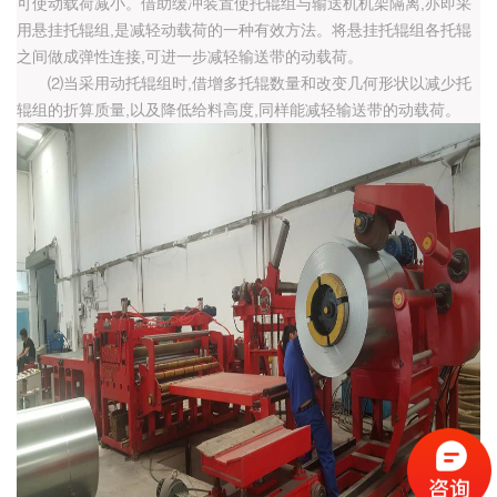
可使动载荷减小。借助缓冲装置使托辊组与输送机机架隔离,亦即采
用悬挂托辊组,是减轻动载荷的一种有效方法。将悬挂托辊组各托辊
之间做成弹性连接,可进一步减轻输送带的动载荷。
⑵当采用动托辊组时,借增多托辊数量和改变几何形状以减少托
辊组的折算质量,以及降低给料高度,同样能减轻输送带的动载荷。