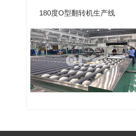
180度O型翻转机生产线