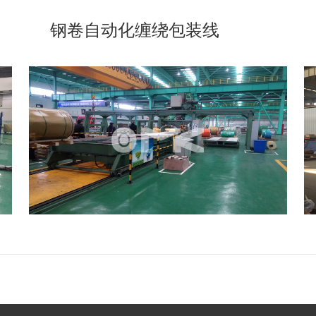
钢卷自动化缠绕包装线