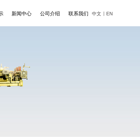
示
新闻中心
公司介绍
联系我们
中文
EN